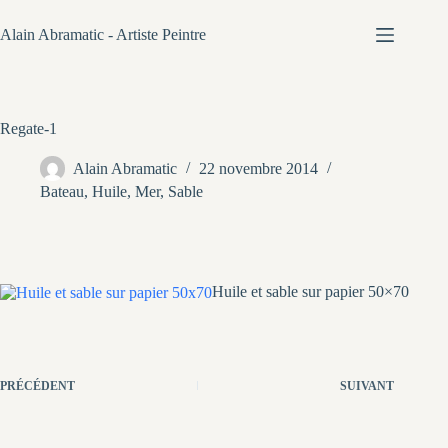
Passer
au
Alain Abramatic - Artiste Peintre
contenu
Regate-1
Alain Abramatic
22 novembre 2014
Bateau
,
Huile
,
Mer
,
Sable
Huile et sable sur papier 50×70
PRÉCÉDENT
SUIVANT