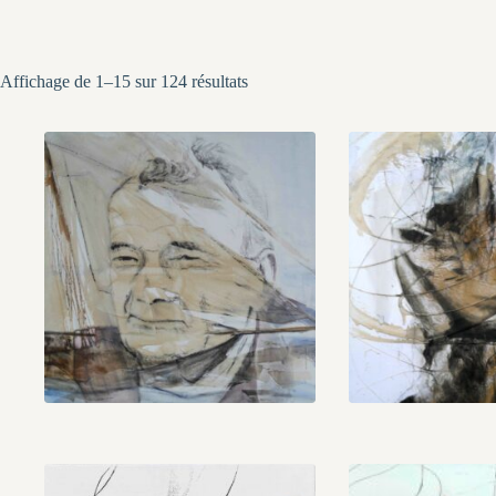
Trié
Affichage de 1–15 sur 124 résultats
du
plus
récent
au
plus
ancien