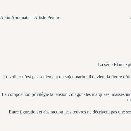
Passer
au
contenu
Alain Abramatic - Artiste Peintre
La série Élan exp
Le voilier n’est pas seulement un sujet marin : il devient la figure d’
La composition privilégie la tension : diagonales marquées, masses incli
ma
Entre figuration et abstraction, ces œuvres ne décrivent pas une sc