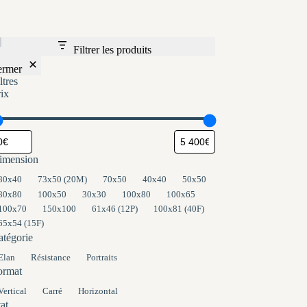
Filtrer les produits
ermer
ltres
rix
imension
imension
80x40
73x50 (20M)
70x50
40x40
50x50
80x80
100x50
30x30
100x80
100x65
100x70
150x100
61x46 (12P)
100x81 (40F)
65x54 (15F)
atégorie
tégorie
Elan
Résistance
Portraits
ormat
ormat
Vertical
Carré
Horizontal
at