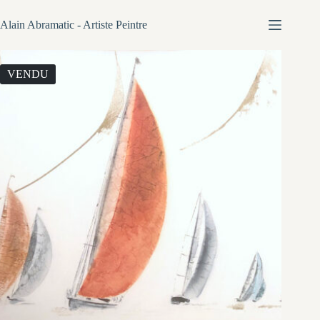
Passer
au
Alain Abramatic - Artiste Peintre
contenu
VENDU