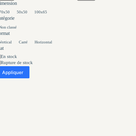
imension
imension
70x50
50x50
100x65
atégorie
tégorie
Non classé
ormat
ormat
Vertical
Carré
Horizontal
at
at
En stock
Rupture de stock
Appliquer