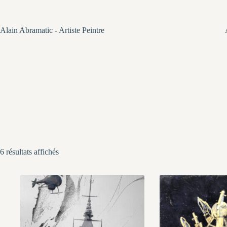
Passer
au
contenu
Alain Abramatic - Artiste Peintre
Trié
6 résultats affichés
du
plus
récent
au
plus
ancien