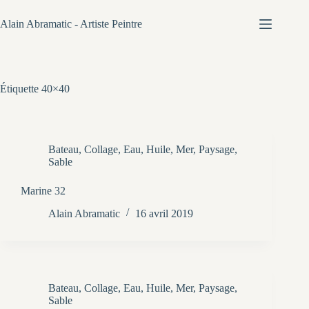
Passer
au
Alain Abramatic - Artiste Peintre
contenu
Étiquette
40×40
Bateau
,
Collage
,
Eau
,
Huile
,
Mer
,
Paysage
,
Sable
Marine 32
Alain Abramatic
16 avril 2019
Bateau
,
Collage
,
Eau
,
Huile
,
Mer
,
Paysage
,
Sable