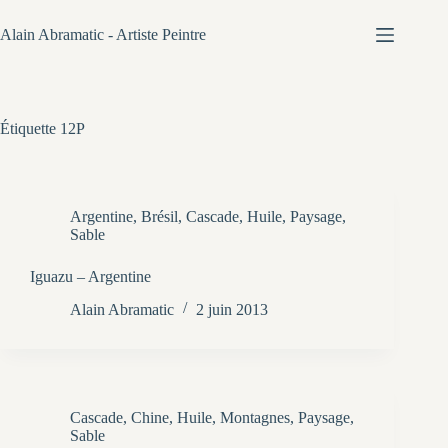
Passer
au
Alain Abramatic - Artiste Peintre
contenu
Étiquette
12P
Argentine
,
Brésil
,
Cascade
,
Huile
,
Paysage
,
Sable
Iguazu – Argentine
Alain Abramatic
2 juin 2013
Cascade
,
Chine
,
Huile
,
Montagnes
,
Paysage
,
Sable