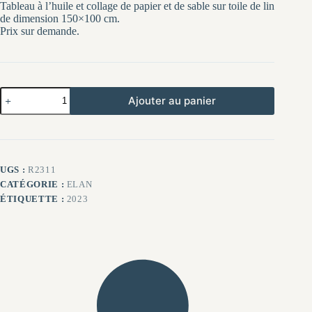
Tableau à l’huile et collage de papier et de sable sur toile de lin
de dimension 150×100 cm.
Prix sur demande.
quantité
Ajouter au panier
de
Paisible
traversée
UGS :
R2311
CATÉGORIE :
ELAN
ÉTIQUETTE :
2023